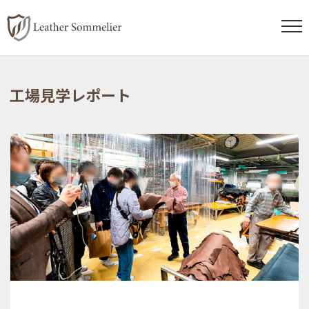
コ
ナ
ン
ビ
工場見学レポート
テ
ゲ
ン
ー
ツ
シ
へ
ョ
ス
ン
キ
に
ッ
移
プ
動