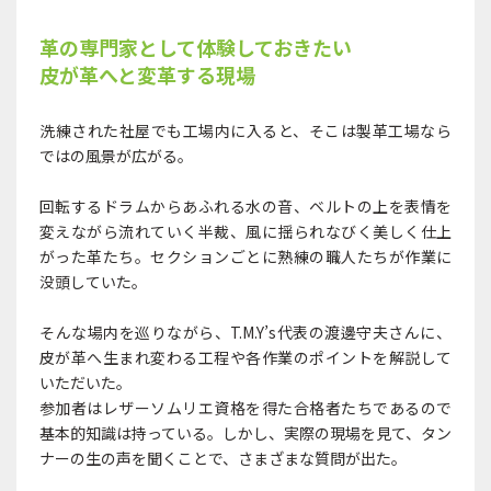
革の専門家として体験しておきたい
皮が革へと変革する現場
洗練された社屋でも工場内に入ると、そこは製革工場なら
ではの風景が広がる。
回転するドラムからあふれる水の音、ベルトの上を表情を
変えながら流れていく半裁、風に揺られなびく美しく仕上
がった革たち。セクションごとに熟練の職人たちが作業に
没頭していた。
そんな場内を巡りながら、T.M.Y’s代表の渡邊守夫さんに、
皮が革へ生まれ変わる工程や各作業のポイントを解説して
いただいた。
参加者はレザーソムリエ資格を得た合格者たちであるので
基本的知識は持っている。しかし、実際の現場を見て、タン
ナーの生の声を聞くことで、さまざまな質問が出た。