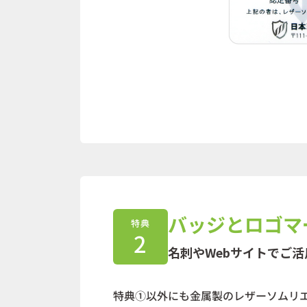
バッジとロゴマ
特典
2
名刺やWebサイトでご
特典①以外にも金属製のレザーソムリ