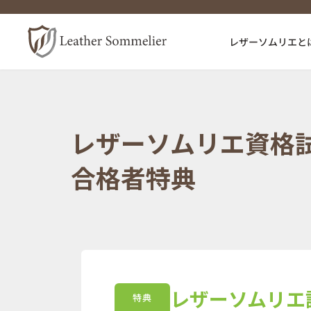
レザーソムリエと
コ
ナ
ン
ビ
テ
ゲ
レザーソムリエ資格
ン
ー
合格者特典
ツ
シ
へ
ョ
ス
ン
キ
に
ッ
移
プ
動
レザーソムリエ
特典