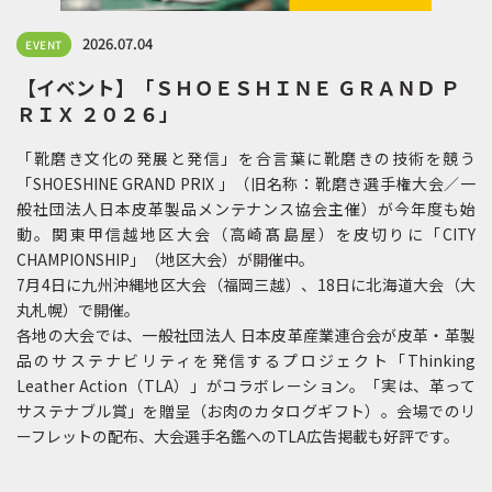
2026.07.04
EVENT
【イベント】「ＳＨＯＥＳＨＩＮＥ ＧＲＡＮＤ Ｐ
ＲＩＸ ２０２６」
「靴磨き文化の発展と発信」を合言葉に靴磨きの技術を競う
「SHOESHINE GRAND PRIX 」（旧名称：靴磨き選手権大会／一
般社団法人日本皮革製品メンテナンス協会主催）が今年度も始
動。関東甲信越地区大会（高崎髙島屋）を皮切りに「CITY
CHAMPIONSHIP」（地区大会）が開催中。
7月4日に九州沖縄地区大会（福岡三越）、18日に北海道大会（大
丸札幌）で開催。
各地の大会では、一般社団法人 日本皮革産業連合会が皮革・革製
品のサステナビリティを発信するプロジェクト「Thinking
Leather Action（TLA）」がコラボレーション。「実は、革って
サステナブル賞」を贈呈（お肉のカタログギフト）。会場でのリ
ーフレットの配布、大会選手名鑑へのTLA広告掲載も好評です。