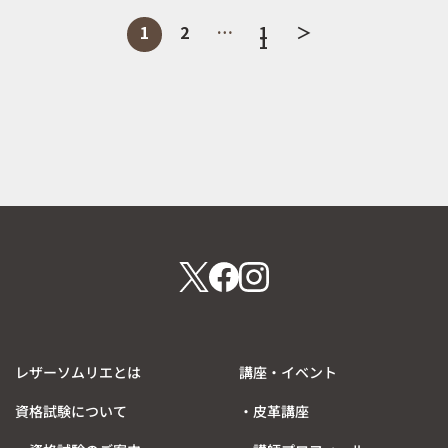
固
固
固
1
2
…
1
＞
投
定
定
定
1
ペ
ペ
ペ
ー
ー
稿
ー
ジ
ジ
ジ
の
ペ
ー
ジ
送
り
レザーソムリエとは
講座・イベント
資格試験について
・皮革講座