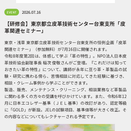
2026.07.16
EVENT
【研修会】東京都立皮革技術センター台東支所「皮
革関連セミナー」
東京・浅草 東京都立皮革技術センター台東支所の恒例企画「皮革
関連セミナー」（参加無料）が7月16日に開催されます。
令和8年度第2回は、体感して学ぶ「革の特性」。NPO法人日本皮
革技術協会副理事長 稲次 俊敬さんがご登壇。『これだけは知って
おきたい革の特性』について、講師が永年に亘り革・革製品の試
験・研究に携わる傍ら、苦情相談に対応してきた経験に基づき、
相談・クレーム事例から学ぶことができます。
製造、販売、メンテナンス・クリーニング、相談業務など革製品
に関わる多くの方々の受講を呼びかけています。また、令和6年12
月に日本エコレザー基準（ＪＥＬ基準）の改訂があり、認定等級
に「GOLD」が新設。JELの試験項目、基準値等が大きく改正。そ
の内容などについてもレクチャーされる予定です。