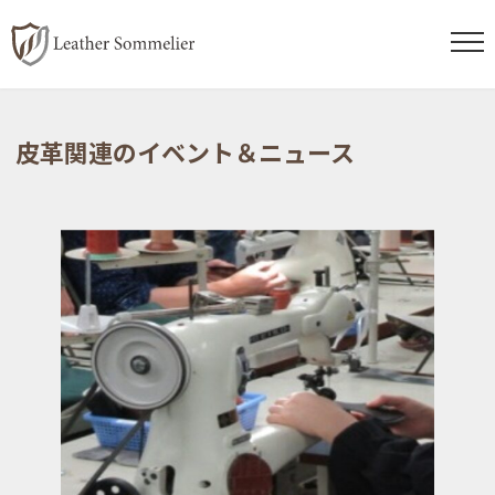
コ
ナ
ン
ビ
皮革関連のイベント＆ニュース
テ
ゲ
ン
ー
ツ
シ
へ
ョ
ス
ン
キ
に
ッ
移
プ
動