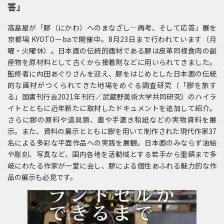
答」
高島屋が「膠（にかわ）へのまなざし―再考、そして応答」展を
京都場 KYOTOーbaで開催中。8月23日まで行われています（月
曜・火曜休）。日本画の伝統的画材である膠は皮革同様食肉の副
産物を原材料として古くから接着剤などに用いられてきました。
監修者に内田あぐりさんを迎え、膠をはじめとした日本画の伝統
的な画材がつくられてきた地場をめぐる調査研究（「膠を旅す
る」国書刊行会2021年刊行／武蔵野美術大学共同研究）のハイラ
イトとともに近年新たに取材したドキュメントを追加して紹介。
さらに膠の原料や道具類、墨や手漉き和紙などの実物資料を展
示。また、資料の展示とともに膠を用いて制作された現代作家37
名による多彩な平面作品への実践を展観。日本画のみならず油絵
や彫刻、写真など、国内各地を活動域とする若手から重鎮まで多
岐にわたる作家が一堂に会し、膠による個性あふれる魅力的な作
品の展示も必見です。