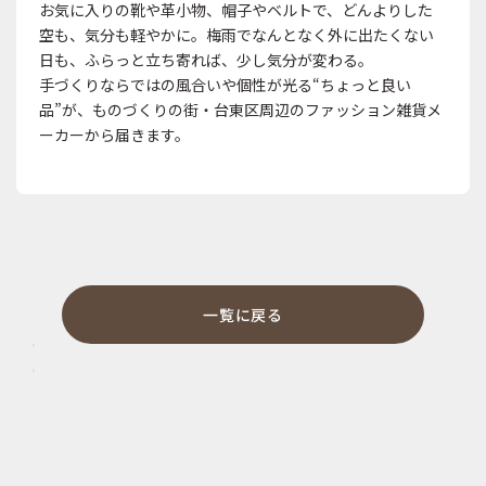
お気に入りの靴や革小物、帽子やベルトで、どんよりした
空も、気分も軽やかに。梅雨でなんとなく外に出たくない
日も、ふらっと立ち寄れば、少し気分が変わる。
手づくりならではの風合いや個性が光る“ちょっと良い
品”が、ものづくりの街・台東区周辺のファッション雑貨メ
ーカーから届きます。
一覧に戻る
【展示会】「インテリアライフスタイル」
【イベント】「ＳＨＯＥＳＨＩＮＥ ＧＲＡＮＤ ＰＲＩＸ ２０
前
2
の
0
次
2
記
の
2
0
事
記
6
2
事
.
6
0
.