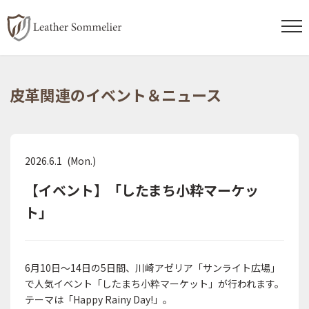
コ
ナ
ン
ビ
皮革関連のイベント＆ニュース
テ
ゲ
ン
ー
ツ
シ
へ
ョ
2026.6.1 (Mon.)
ス
ン
【イベント】「したまち小粋マーケッ
キ
に
ト」
ッ
移
プ
動
6月10日〜14日の5日間、川崎アゼリア「サンライト広場」
で人気イベント「したまち小粋マーケット」が行われます。
テーマは「Happy Rainy Day!」。