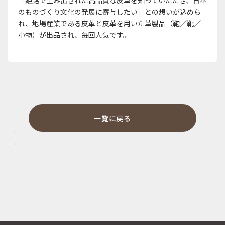
「姫路で生み出された高品質な皮革を知っていただき、日本
のものづくり文化の発展に寄与したい」との想いが込めら
れ、地場産業である皮革と皮革を用いた革製品（鞄／靴／
小物）が出品され、毎回人気です。
一覧に戻る
【イベント】「浅草・匠のすぐれモノ展」
【イベント】「TOKYO LEATHER GOODS」
前
2
の
0
次
2
記
の
2
0
事
記
6
2
事
.
6
0
.
4
0
.
4