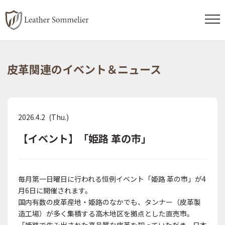
コ
ナ
ン
ビ
皮革関連のイベント＆ニュース
テ
ゲ
ン
ー
ツ
シ
へ
ョ
2026.4.2 (Thu.)
ス
ン
【イベント】「姫路 革の市」
キ
に
ッ
移
プ
動
毎月第一日曜日に行われる恒例イベント「姫路 革の市」が4
月6日に開催されます。
国内有数の皮革産地・姫路のなかでも、タンナー（皮革製
造工場）が多く集積する高木地区を拠点とした直売市。