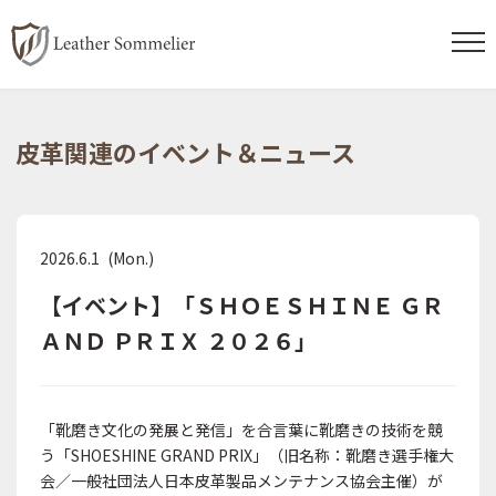
コ
ナ
ン
ビ
皮革関連のイベント＆ニュース
テ
ゲ
ン
ー
ツ
シ
へ
ョ
2026.6.1 (Mon.)
ス
ン
【イベント】「ＳＨＯＥＳＨＩＮＥ ＧＲ
キ
に
ＡＮＤ ＰＲＩＸ ２０２６」
ッ
移
プ
動
「靴磨き文化の発展と発信」を合言葉に靴磨きの技術を競
う「SHOESHINE GRAND PRIX」（旧名称：靴磨き選手権大
会／一般社団法人日本皮革製品メンテナンス協会主催）が