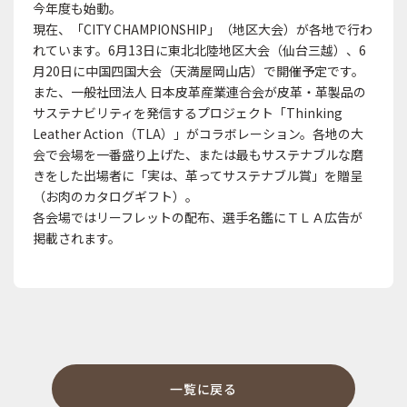
今年度も始動。
現在、「CITY CHAMPIONSHIP」（地区大会）が各地で行わ
れています。6月13日に東北北陸地区大会（仙台三越）、6
月20日に中国四国大会（天満屋岡山店）で開催予定です。
また、一般社団法人 日本皮革産業連合会が皮革・革製品の
サステナビリティを発信するプロジェクト「Thinking
Leather Action（TLA）」がコラボレーション。各地の大
会で会場を一番盛り上げた、または最もサステナブルな磨
きをした出場者に「実は、革ってサステナブル賞」を贈呈
（お肉のカタログギフト）。
各会場ではリーフレットの配布、選手名鑑にＴＬＡ広告が
掲載されます。
一覧に戻る
【イベント】「したまち小粋マーケット」