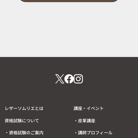
【イベント】「ＴＯＫＹＯ ＬＥＡＴＨＥＲ ＧＯＯＤＳ」
前
2
の
0
次
2
記
の
2
0
事
記
6
2
事
.
6
0
.
6
0
.
6
0
.
1
0
1
レザーソムリエとは
講座・イベント
資格試験について
・皮革講座
・資格試験のご案内
・講師プロフィール